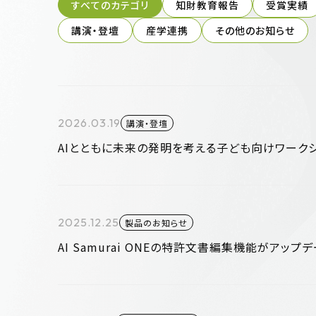
すべてのカテゴリ
知財教育報告
受賞実績
講演・登壇
産学連携
その他のお知らせ
2026.03.19
講演・登壇
AIとともに未来の発明を考える子ども向けワーク
2025.12.25
製品のお知らせ
AI Samurai ONEの特許文書編集機能がアップデ