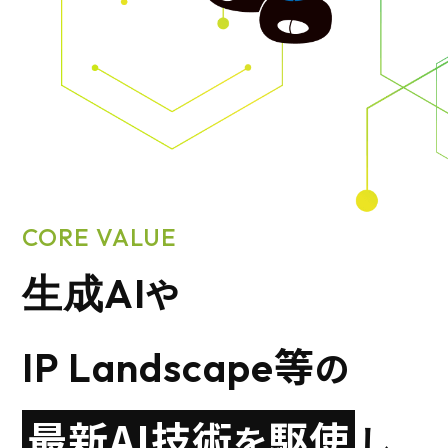
CORE VALUE
や
生成AI
等
の
IP Landscape
最新AI技術
駆使
を
し