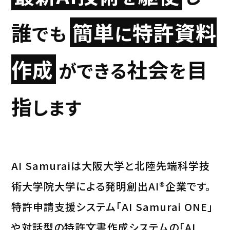
誰
簡単
特許資料
でも
に
作成
社会
目
ができる
を
指
します
AI Samuraiは大阪大学と北陸先端科学技
術大学院大学による発明創出AI®企業です。
特許申請支援システム「AI Samurai ONE」
や対話型の特許文書作成システムの「AI