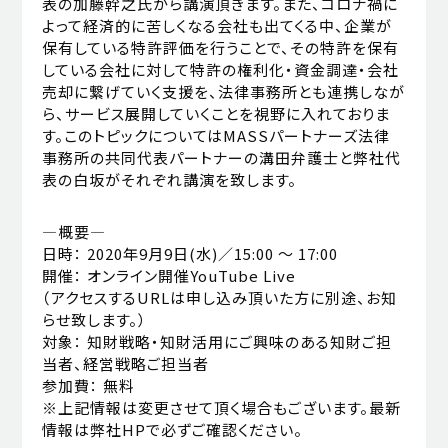
表の加藤幹之氏から講演頂きます。また、コロナ禍に
よって経済的に苦しくなる会社も出てくる中、企業が
保有している特許評価を行うことで、その特許を保有
している会社に対して特許の権利化・資金調達・会社
売却に繋げていく支援を、法律事務所とも連携しなが
ら、サービス展開していくことを視野に入れておりま
す。このトピックについてはMASSパートナーズ法律
事務所の共同代表パートナーの溝田弁護士と弊社代
表の白坂がそれぞれ講演を致します。
―概要―
日時： 2020年9月9日(水)／15:00 ～ 17:00
開催： オンライン開催YouTube Live
（アクセスするURLは申し込み頂いた方に別途、お知
らせ致します。）
対象： 知財戦略・知財活用にご興味のある知財ご担
当者、経営戦略ご担当者
参加費： 無料
※上記情報は変更させて頂く場合もございます。最新
情報は弊社HPで必ずご確認ください。