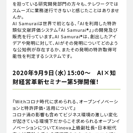
を担っている研究開発部門の方々も、テレワークでは
スムーズに業務遂行できないと感じたことはありませ
んか。
AI Samuraiは世界で初となる、「AIを利用した特許
類似文献評価システム『AI Samurai®』」の開発及び
販売を行っています。AI Samurai®は、創出したアイ
デアや発明に対して、AIがその発明についてどのよう
な公知例が存在するか、またその発明の特許取得可
能性を判定するシステムです。
2020年9月9日（水）15:00～ AI×知
財経営革新セミナー第5弾開催！
『Withコロナ時代に求められる、オープンイノベーシ
ョンと特許評価・活用について』
コロナ渦の影響も含めてビジネス環境の激しい変化
が起きている環境下だからこそ求められるオープンイ
ノベーションについてXinova上級副社長・日本総代