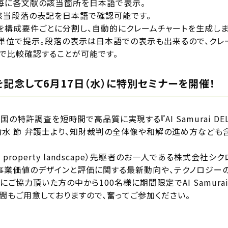
毎に各文献の該当箇所を日本語で表示。
該当段落の表記を日本語で確認可能です。
明内容」を構成要件ごとに分割し、自動的にクレームチャートを生成
単位で提示。段落の表示は日本語での表示も出来るので、クレ
で比較確認することが可能です。
の発売を記念して6月17日（水）に特別セミナーを開催！
の特許調査を短時間で⾼品質に実現する『AI Samurai DE
水 節 弁護士より、知財裁判の全体像や和解の進め方なども
tual property landscape）先駆者のお一人である株式
た事業価値のデザインと評価に関する最新動向や、テクノロジー
ご協力頂いた方の中から100名様に期間限定でAI Samura
間もご用意しておりますので、奮ってご参加ください。