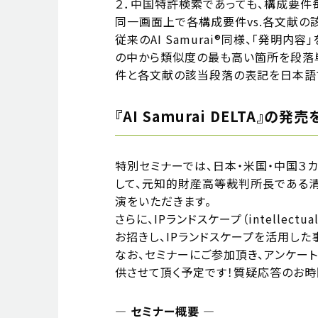
２．中国特許検索であっても、構成要件
同一画面上で各構成要件vs.各文献の
従来のAI Samurai®同様、「発
の中から類似度の最も高い箇所を段落
件と各文献の該当段落の表記を日本語
『AI Samurai DELTA』
特別セミナーでは、⽇本・⽶国・中国３カ国
して、元知的財産高等裁判所長である清
演をいただきます。
さらに、IPランドスケープ（intellec
お招きし、IPランドスケープを活用し
なお、セミナーにご参加頂き、アンケートに
供させて頂く予定です！質疑応答のお時
― セミナー概要 ―