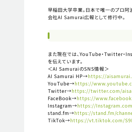
早稲田大学卒業。日本で唯一のプロ阿波
会社AI Samurai広報として修行中。
また現在では、YouTube・Twitter・I
を伝えています。
＜AI SamuraiのSNS情報＞
AI Samurai HP→
https://aisamurai.
YouTube→
https://www.youtube
Twitter→
https://twitter.com/ais
FaceBook→
https://www.facebook
Instagram→
https://Instagram.com
stand.fm→
https://stand.fm/chan
TikTok→
https://vt.tiktok.com/S