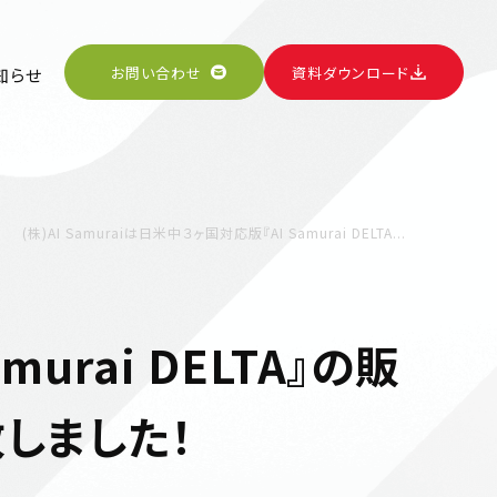
お問い合わせ
資料ダウンロード
知らせ
(株)AI Samuraiは日米中３ヶ国対応版『AI Samurai DELTA...
murai DELTA』の販
致しました！