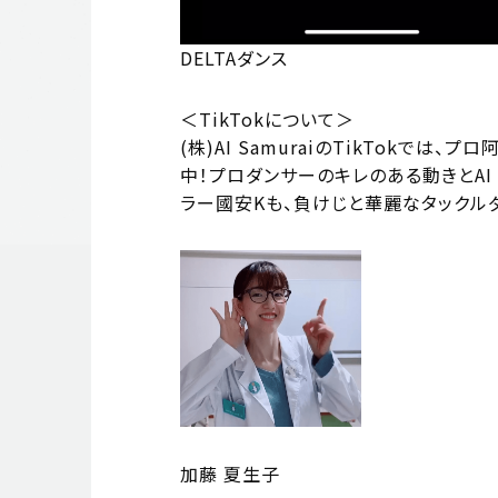
DELTAダンス
＜TikTokについて＞
(株)AI SamuraiのTikTokで
中！プロダンサーのキレのある動きとAI 
ラー國安Kも、負けじと華麗なタックル
加藤 夏生子