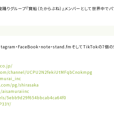
踊りグループ『寶船（たからぶね）』メンバーとして世界中でパ
nstagram・FaceBook・note・stand.fmそしてTikTo
co.jp/
.com/channel/UCPU2N2fekiUtMFqbCnokmpg
amurai_inc
.com/pg/shirasaka
/aisamuraiinc
nels/5ebb9d29f654bbcab4ca64f0
9P33Y/