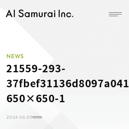
NEWS
21559-293-
37fbef31136d8097a041
650×650-1
2026.06.05