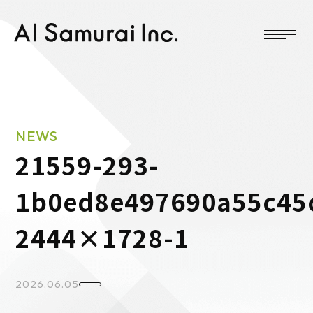
NEWS
21559-293-
1b0ed8e497690a55c45
2444×1728-1
2026.06.05