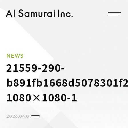
NEWS
21559-290-
b891fb1668d5078301f2
1080×1080-1
2026.04.01