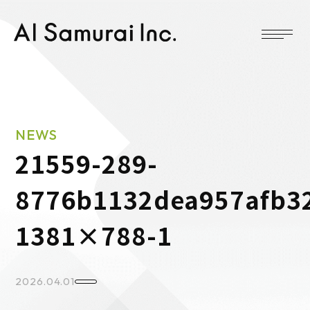
NEWS
21559-289-
8776b1132dea957afb3
1381×788-1
2026.04.01