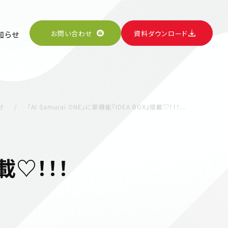
お問い合わせ
資料ダウンロード
知らせ
せ
「AI Samurai ONE」に新機能『IDEA BOX』搭載♡！！！...
搭載♡！！！