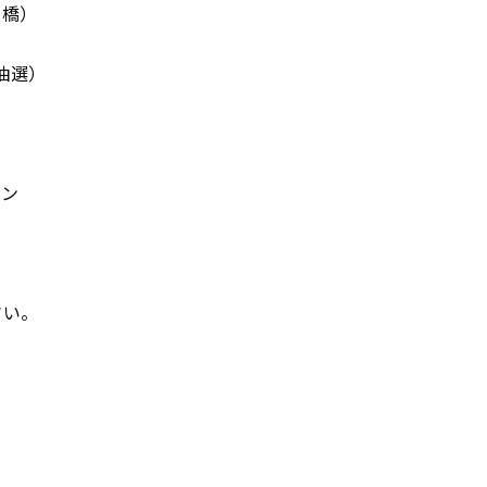
橋）
抽選）
ョン
い。