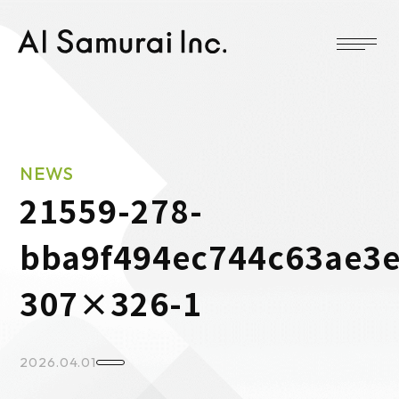
NEWS
21559-278-
bba9f494ec744c63ae3
307×326-1
2026.04.01