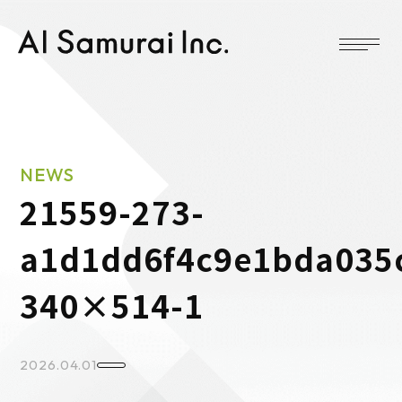
NEWS
21559-273-
a1d1dd6f4c9e1bda035
340×514-1
2026.04.01