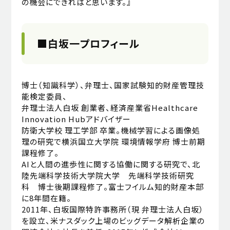
の機会にできればと思います。』
■白坂一プロフィール
博士（知識科学）、弁理士、国家試験知的財産管理技
能検定委員、
弁理士法人白坂 創業者、経済産業省Healthcare
Innovation Hubアドバイザー
防衛大学校 理工学部 卒業。機械学習による画像処
理の研究で横浜国立大学院 環境情報学府 博士前期
課程修了。
AIと人間の進歩性に関する協働に関する研究で、北
陸先端科学技術大学院大学 先端科学技術研究
科 博士後期課程修了。富士フイルム知的財産本部
に8年間在籍。
2011年、白坂国際特許事務所（現 弁理士法人白坂）
を設立、米ナスダック上場のビッグデータ解析企業の