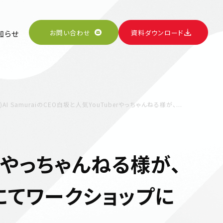
お問い合わせ
資料ダウンロード
知らせ
)AI SamuraiのCEO白坂と人気YouTuberやっちゃんねる様が、...
berやっちゃんねる様が、
020にてワークショップに